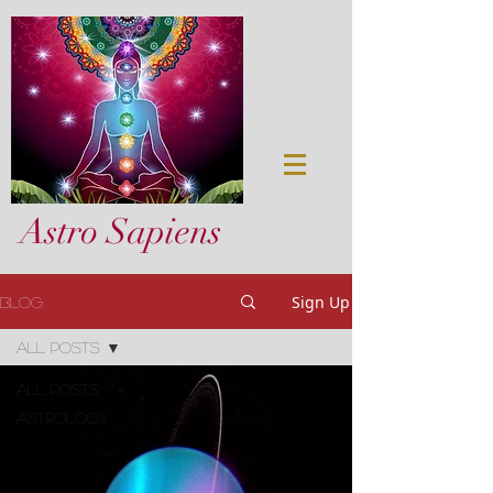
Astro Sapiens
Sign Up
Blog
All Posts
All Posts
astrology