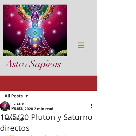
Astro Sapiens
Post
All Posts
Lizzie
All Posts
Oct 5, 2020
2 min read
10/5/20 Pluton y Saturno
astrology
directos