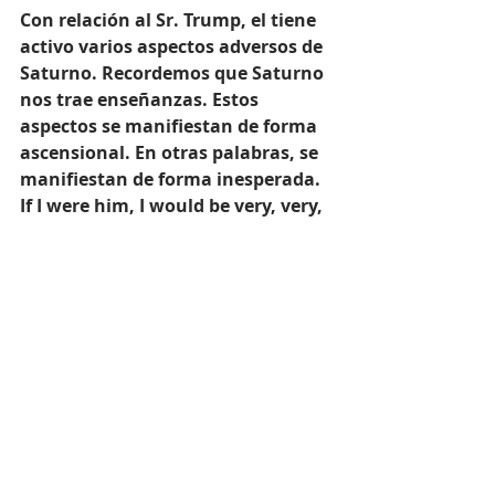
Con relación al Sr. Trump, el tiene 
activo varios aspectos adversos de 
Saturno. Recordemos que Saturno 
nos trae enseñanzas. Estos 
aspectos se manifiestan de forma 
ascensional. En otras palabras, se 
manifiestan de forma inesperada. 
If I were him, I would be very, very, 
careful. Las áreas de su vida que 
estarían impactadas son; salud, 
reputación, trabajo, legal, y 
política.
¡Feliz lunes!