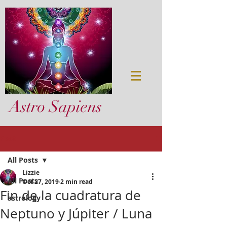
Astro Sapiens
Post
All Posts
Lizzie
All Posts
Oct 27, 2019
2 min read
Fin de la cuadratura de
astrology
Neptuno y Júpiter / Luna