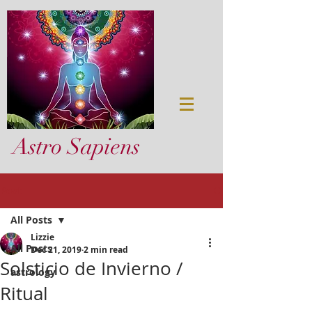
Astro Sapiens
Post
All Posts
Lizzie
All Posts
Dec 21, 2019
2 min read
Solsticio de Invierno /
astrology
Ritual