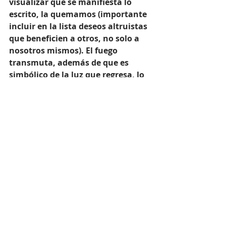
visualizar que se manifiesta lo 
escrito, la quemamos (importante 
incluir en la lista deseos altruistas 
que beneficien a otros, no solo a 
nosotros mismos). El fuego 
transmuta, además de que es 
simbólico de la luz que regresa, lo 
que ayuda a manifestar los deseos.
¡Feliz día del solsticio!
Recent Posts
See All