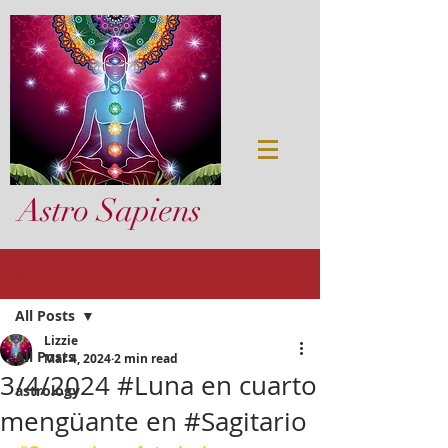
Astro Sapiens
Post
All Posts
Lizzie
All Posts
Mar 4, 2024
2 min read
3/4/2024 #Luna en cuarto
astrology
mengüante en #Sagitario