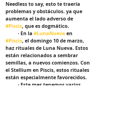
Needless to say, esto te traería 
problemas y obstáculos. ya que 
aumenta el lado adverso de 
#Piscis
, que es dogmático.
	· En la 
#LunaNueva
 en 
#Piscis
, el domingo 10 de marzo, 
haz rituales de Luna Nueva. Estos 
están relacionados a sembrar 
semillas, a nuevos comienzos. Con 
el Stellium en Piscis, estos rituales 
están especialmente favorecidos.
	· Este mes tenemos varios 
eventos astrologicos:
#EclipseLunar
#EquinoccioDePrimavera
Les estare comentando de esto por 
separado, más adelante.
¡Feliz semana!