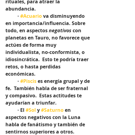
rituales, para atraer la 
abundancia.
	· 
#Acuario
 va disminuyendo 
en importancia/influencia. Sobre 
todo, en aspectos 
negativos
 con 
planetas en Tauro, no favorece que 
actúes de forma muy 
individualista, no-conformista, o 
idiosincrática.  Esto te podría traer 
retos, o hasta perdidas 
económicas.
	· 
#Piscis
 es energía grupal y de 
fe.  También habla de ser fraternal 
y compasivo.  Estas actitudes te 
ayudarían a triunfar.
	· El 
#Sol
 y 
#Saturno
 en 
aspectos negativos con la Luna 
habla de fanátismo y también de 
sentirnos superiores a otros. 