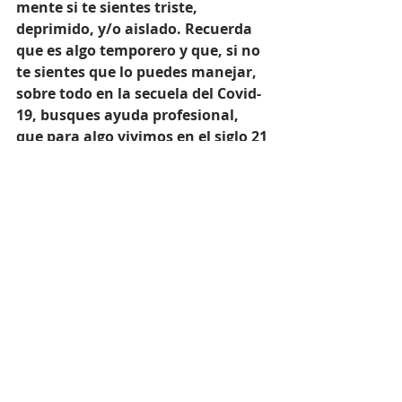
mente si te sientes triste, 
deprimido, y/o aislado. Recuerda 
que es algo temporero y que, si no 
te sientes que lo puedes manejar, 
sobre todo en la secuela del Covid-
19, busques ayuda profesional, 
que para algo vivimos en el siglo 21 
y, ¡no tenemos que sufrir en 
silencio!
A Plutón retrogrado ahora se le 
une Saturno retrogrado, del que 
les hablare más adelante. Solo les 
comento que la energía antes 
descrita, en paralelo con estos 
planetas retrógrados, es un coctel 
bastante poderoso. Es muy, muy, 
posible que regresen asuntos del 
pasado, que nos causen congoja. 