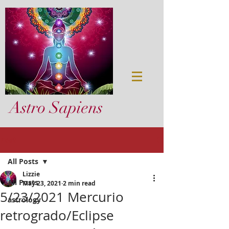
Astro Sapiens
Post
All Posts
Lizzie
All Posts
May 23, 2021
2 min read
5/23/2021 Mercurio
astrology
retrogrado/Eclipse