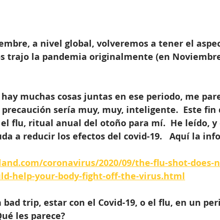
iembre, a nivel global, volveremos a tener el aspe
os trajo la pandemia originalmente (en Noviembr
 hay muchas cosas juntas en ese periodo, me par
precaución sería muy, muy, inteligente.  Este fin
 flu, ritual anual del otoño para mí.  He leído, y 
da a reducir los efectos del covid-19.   Aquí la inf
land.com/coronavirus/2020/09/the-flu-shot-does-n
uld-help-your-body-fight-off-the-virus.html
bad trip, estar con el Covid-19, o el flu, en un pe
Qué les parece?