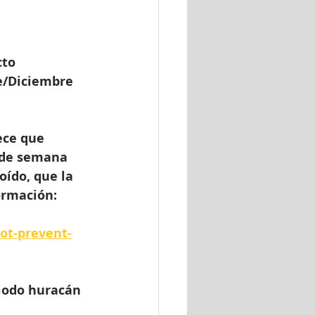
cto 
e/Diciembre 
ece que 
 de semana 
oído, que la 
ormación: 
ot-prevent-
riodo huracán 