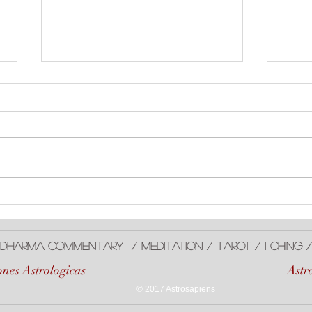
#Sol en #Leo
Aspe
#Plu
Dharma ComMentarY / meditaTiOn / Tarot / I Ching
nes Astrologicas
Astr
© 2017 Astrosapiens