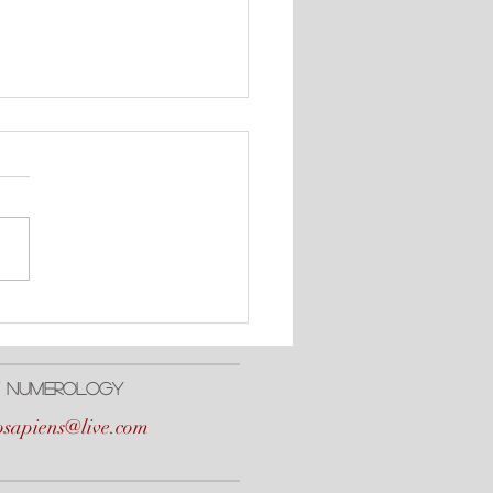
cto Positivo de #Urano,
ton, y #Neptuno
 / NumerologY
osapiens@live.com