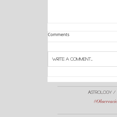
Comments
Write a comment...
#EclipseLunar Total
A
strologY / 
#Observacio