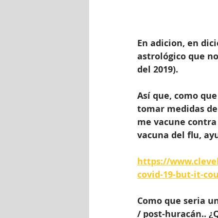
En adicion, en dic
astrológico que n
del 2019).
Así que, como que
tomar medidas de 
me vacune contra el
vacuna del flu, ayu
https://www.cleve
covid-19-but-it-co
Como que seria un 
/ post-huracán.. ¿