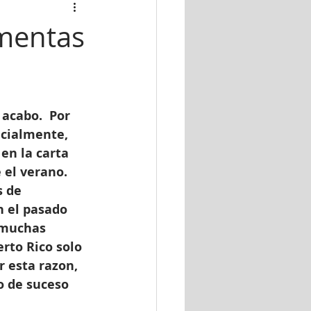
rmentas
acabo.  Por 
ecialmente, 
en la carta 
el verano.  
 de 
n el pasado 
 muchas 
rto Rico solo 
 esta razon, 
o de suceso 