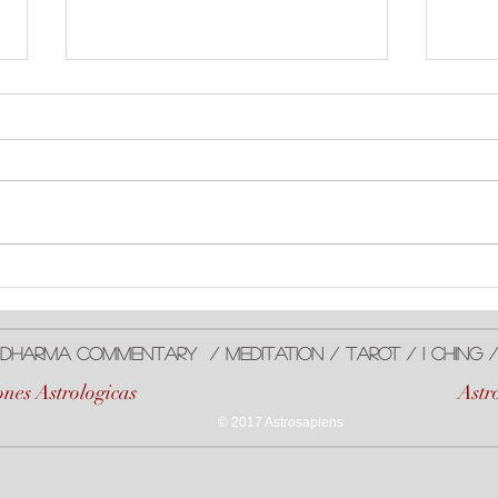
#Sol en #Leo
Aspe
#Plu
Dharma ComMentarY / meditaTiOn / Tarot / I Ching
nes Astrologicas
Astr
© 2017 Astrosapiens