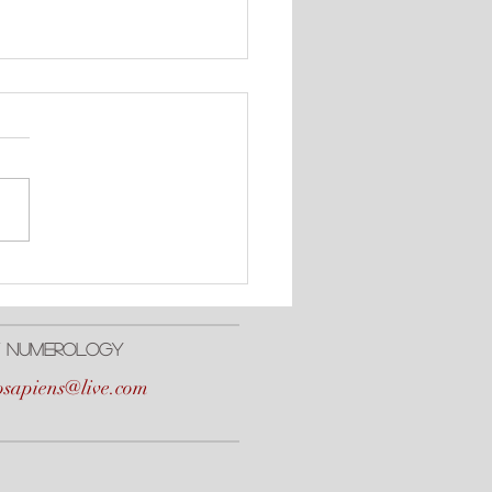
cto Positivo de #Urano,
ton, y #Neptuno
 / NumerologY
osapiens@live.com