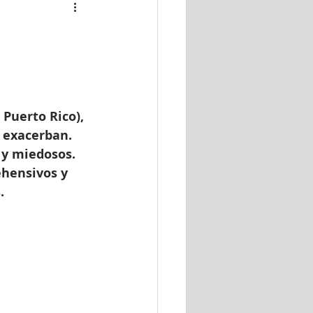
 exacerban.  
 y miedosos.  
ehensivos y 
. 