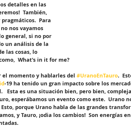
s detalles en las 
eremos!  También, 
 pragmáticos.  Para 
, no nos vayamos 
lo general, si no por 
o un análisis de la 
e las cosas, lo 
 como,  What's in it for me?
 el momento y hablarles del 
#UranoEnTauro
.  Es
id
-19 ha tenido un gran impacto sobre los mercado
  Esta es una situación bien, pero bien, compleja
uro, esperábamos un evento como este.  Urano n
 Esto, porque Urano habla de las grandes transfo
mos, y Tauro, ¡odia los cambios!  Son energías en
ntadas.