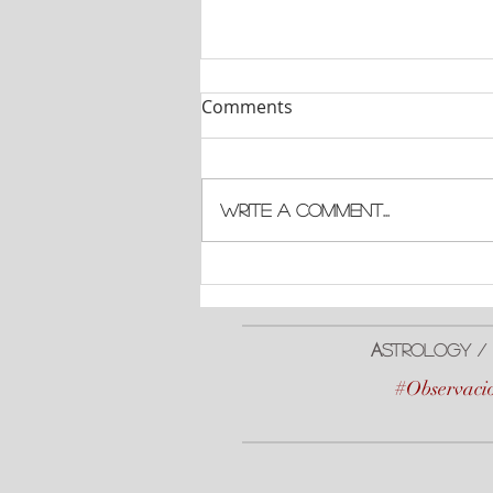
Comments
Write a comment...
#EclipseLunar Total
A
strologY / 
#Observacio