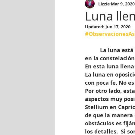
Lizzie
Mar 9, 2020
Luna lle
Updated:
Jun 17, 2020
#ObservacionesAs
          La luna está llena hoy aproximadamente a la 1:48 PM (hora de Puerto Rico), 
en la constelación
En esta luna llena
La luna en oposici
con poca fe. No es
Por otro lado, esta
aspectos muy posit
Stellium en Capric
de que la manera 
obstáculos es fij
los detalles.  Si s