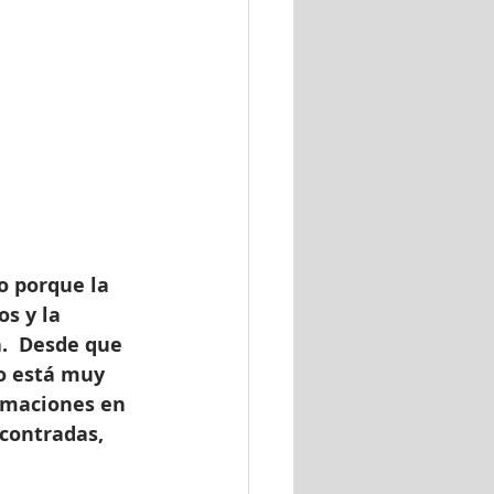
to porque la 
s y la 
.  Desde que 
o está muy 
rmaciones en 
contradas, 