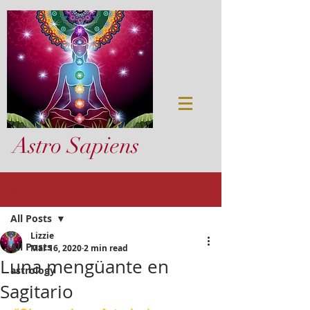
Astro Sapiens
Post
All Posts
Lizzie
All Posts
Mar 16, 2020
2 min read
Luna mengüante en
astrology
Sagitario