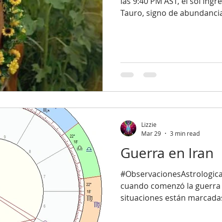
las 9:40 PM AST, el sol ingr
Tauro, signo de abundancia 
cumpleaños #Tauro! Los Ta
centrados, y trabajadores 
dejamos vivir; somos pacíf
tranquilos, pero si nos pr
fuerza!). Necesitamos tiemp
somos sedentarios, tercos 
por la tierra,
Lizzie
Mar 29
3 min read
Guerra en Iran
#ObservacionesAstrologicas
cuando comenzó la guerra e
situaciones están marcad
astrológico en el que comi
observo: · Este momento astrológico está marcado