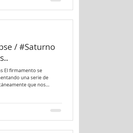
tellium en #Acuario Aquí el
nte - Donald Trum
pse / #Saturno
s..
s El firmamento se
entando una serie de
ltáneamente que nos
nuación, los detallo:
brero habrá un #Eclipse Total
pse anular es aquel en el
pletamente el #Sol,
 luz solar alrededor. Aqui
ecta a los signos de Acuario