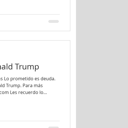
ciones) y cuadraturas
nald Trump
s Lo prometido es deuda.
nald Trump. Para más
.com Les recuerdo lo
La principal causa del
ntamos es que estamos
de la carta natal de
 posición, todos sentimos
l." Para más información,