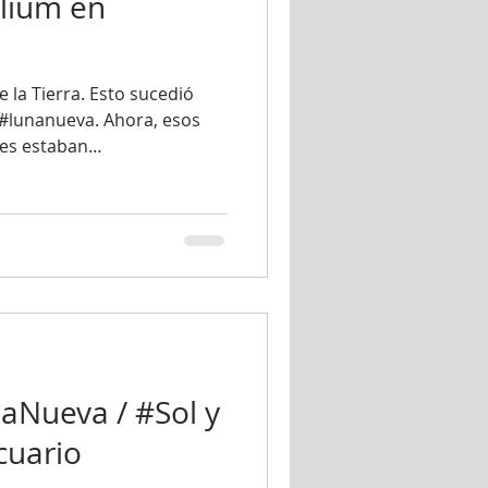
llium en
e la Tierra. Esto sucedió
 #lunanueva. Ahora, esos
tes estaban
pricornio se han movido a
luye al #Sol, #Venus,
n. Esta debería ser una
hecho lo es. Para
ebes tratar de abordar tus
Acuario, previamente
naNueva / #Sol y #S
aNueva / #Sol y
cuario