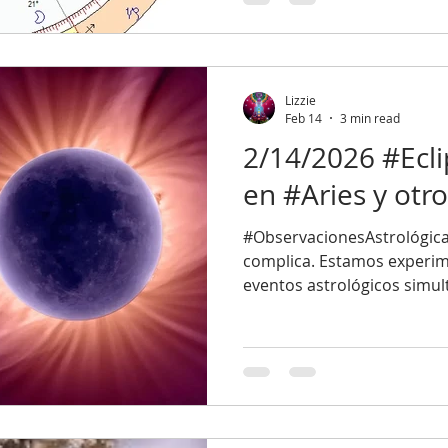
por favor ver: 26/1/2026 #S
detalle: Ascende
Lizzie
Feb 14
3 min read
2/14/2026 #Ecli
en #Aries y otro
#ObservacionesAstrológica
complica. Estamos experim
eventos astrológicos simu
pueden traer retos. A conti
#EclipseSolar - El 17 de fe
Anular en #Acuario. Un ecli
que la #Luna no cubre com
dejando visible un anillo de
una imagen: Este eclipse af