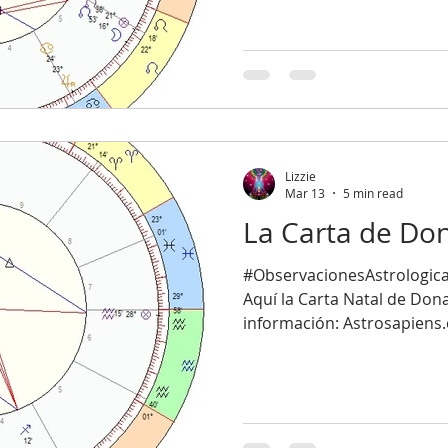
por oposiciones (confronta
(obstáculos). · Hay un solo aspecto positivo, un
trígono. · Ocurre durante una gran conjunción y un
#Stellium en #Piscis. · Oposición de planetas en #Leo
con #Plutón
Lizzie
Mar 13
5 min read
La Carta de Do
#ObservacionesAstrologica
Aquí la Carta Natal de Do
información: Astrosapiens
explicado anteriormente: " 
sufrimiento que experime
viviendo bajo la influencia 
#DonaldTrump. Debido a su
el impacto de su carta nata