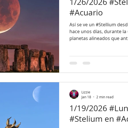
1/26/2026 #Ste
#Acuario
Así se ve un #Stellium desd
hace unos días, durante la
planetas alineados que an
predominantemente en #Ca
#Acuario. Este Stellium inc
#Mercurio, #Marte y #Plutó
energía muy positiva, y de 
aprovechar esta energía, d
asuntos con la energía de 
explicada en 1/19/2026 #Lu
Lizzie
Jan 18
2 min read
1/19/2026 #Lun
#Stelium en #A