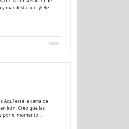
esa en la constelación de
y manifestación. ¡Feliz
uros somos estables,
incansables; vivimos y
icos (siempre que nos dejen
ovocan, ¡reaccionamos con
o para asimilar las cosas;
y nuestro enfoque, regido
 Aquí está la carta de
n Irán. Creo que las
as por el momento
enzan. Esto es lo que