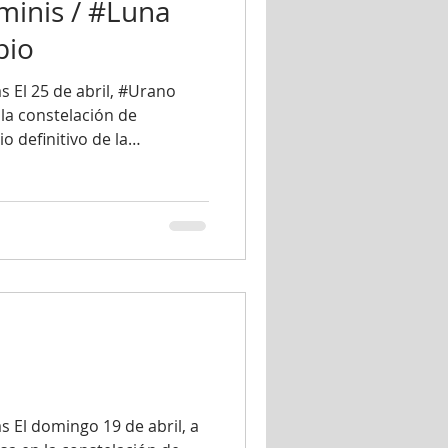
inis / #Luna
pio
 El 25 de abril, #Urano
 la constelación de
o definitivo de la
va era que he mencionado
 La nueve era ocurre por el
as generacionales, #Urano,
uevas constelaciones
entrado
a ido retró
 El domingo 19 de abril, a