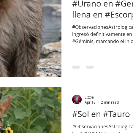
#Urano en #Gem
llena en #Escor
#ObservacionesAstrologicas
ingresó definitivamente en
#Géminis, marcando el inici
#nuevaera. Esta es la nue
en varios posts anteriores.
tránsito de los tres planet
#Neptuno y #Plutón. Estos ingresaron casi
simultáneamente en tres n
durante el último año y medio. Urano había 
ya en Géminis, pero se habí
Lizzie
Apr 18
2 min read
#Sol en #Tauro
#ObservacionesAstrologicas