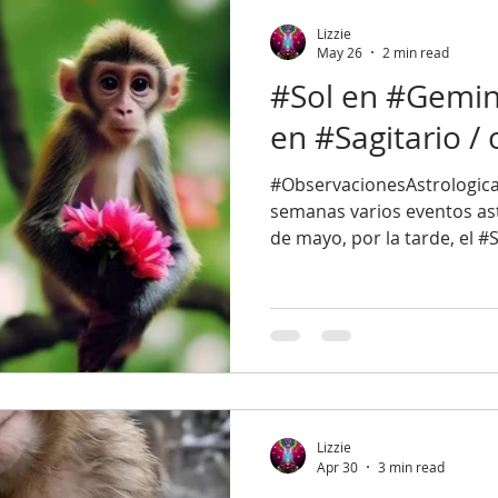
Lizzie
May 26
2 min read
#Sol en #Gemini
en #Sagitario / 
#ObservacionesAstrologica
semanas varios eventos astr
de mayo, por la tarde, el #S
constelación de #Géminis. 
Géminis es un divertido m
pueden ser un iracundo gor
destacan por ser muy expre
gesticulando con las mano
injusta de ser "doble cara",
a que son gemelos. En real
Lizzie
Apr 30
3 min read