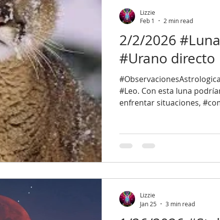
y #Piscis. Aunque técnica
Lizzie
Feb 1
2 min read
2/2/2026 #Luna 
#Urano directo
#ObservacionesAstrologicas
#Leo. Con esta luna podría
enfrentar situaciones, #co
cuidado de no exagerar, s
imprudente. Con Leo siempr
que puede llevarnos por el
#EGOraizdeignorancia. Ta
los mejores padres del zo
para compartir en familia y
familiares. Esta Luna se op
Lizzie
Jan 25
3 min read