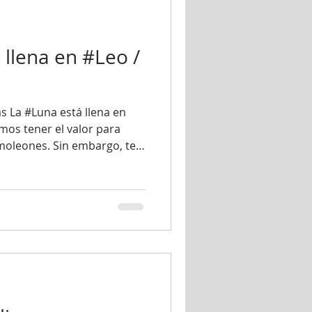
ment
llena en #Leo /
 La #Luna está llena en
mos tener el valor para
moleones. Sin embargo, ten
iendo osado de manera
e hay que vigilar el ego,
 camino de la amargura.
mbién, como #Leo es uno de
diaco, es un buen momento
 realizar actividades