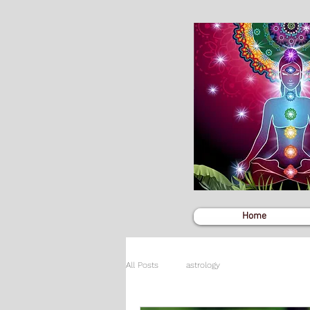
Home
All Posts
astrology