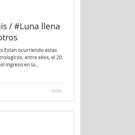
s / #Luna llena
otros
s Estan ocurriendo estas
ologicos, entre ellos, el 20
ol ingreso en la
¡Feliz cumpleaños, Géminis!
onito, aunque tambien
ila. Los geminianos se
sivos al hablar,
s. Tienen una reputación
 y las personas lo atribuyen
ida