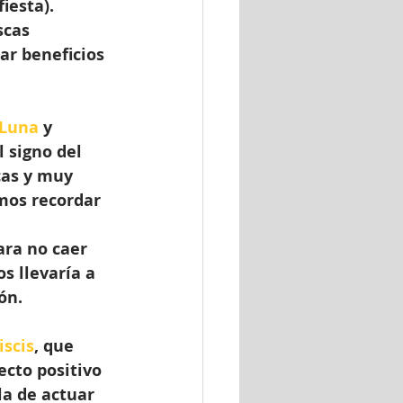
iesta). 
scas 
ar beneficios 
Luna
 y 
l signo del 
cas y muy 
emos recordar 
ra no caer 
s llevaría a 
ón.
iscis
, que 
cto positivo 
la de actuar 