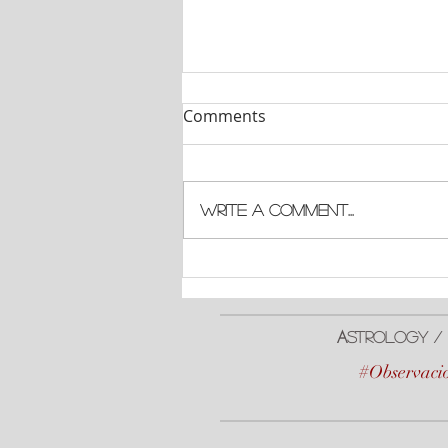
Comments
Write a comment...
#EclipseLunar Total
A
strologY / 
#Observacio