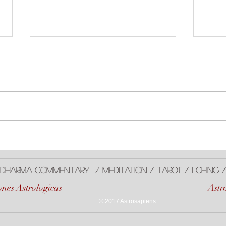
#Sol en #Leo
Aspe
#Plu
Dharma ComMentarY / meditaTiOn / Tarot / I Ching
nes Astrologicas
Astr
© 2017 Astrosapiens