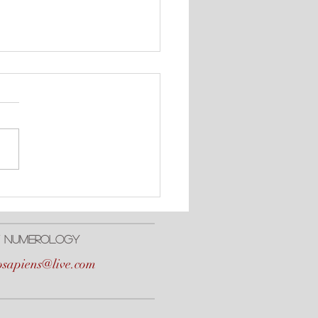
cto Positivo de #Urano,
ton, y #Neptuno
 / NumerologY
osapiens@live.com