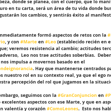
beza, donde se planea, con el cuerpo, que lo manif
ro en tu carta, será un área de tu vida donde bu
 gustarán los cambios, y sentirás éxito al manifest
 inmediatamente formó aspectos de retos con la 
#
io
, y con 
#Marte
 en 
#Leo
 (establecido recién en e
 que; veremos resistencia al cambio; actitudes ter
do adverso,  Leo nos trae actitudes soberbias.  Deb
 nos impulsa a movernos basado en el 
ndeignorancia
. Hay que mantenerse centrados pa
s nuestro rol en su contexto real, ya que el ego no
estra percepción del rol que jugamos en la situaci
 embargo, seguimos con la 
#GranConjuncion
 en 
#P
 excelentes aspectos con ese Marte, y que en aspe
n valentía y corazón 
#ComoLeones
.  Esto nos hab