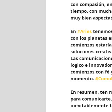
con compasión, en 
tiempo, con mucha 
muy bien aspecta
En 
#Aries
 tenemos
con los planetas e
comienzos estaría
soluciones creativ
Las comunicacione
logico e innovado
comienzos con fé y
momento. 
#Como
En resumen, ten m
para comunicarte. S
inevitablemente te