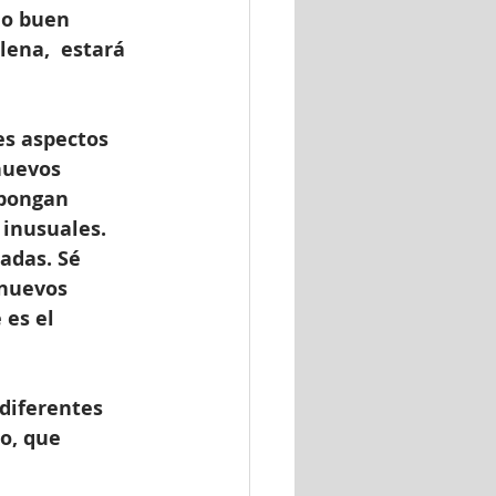
do buen 
ena,  estará 
es aspectos 
nuevos 
pongan 
 inusuales. 
adas. Sé 
nuevos 
es el 
diferentes 
o, que 