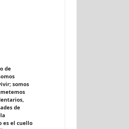
o de 
 somos 
ivir; somos 
remetemos 
entarios, 
dades de 
la 
 es el cuello 