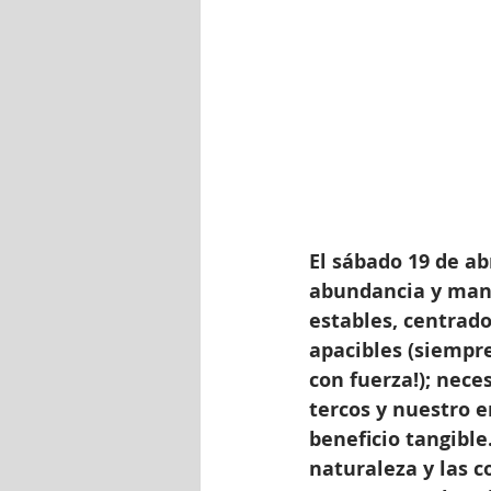
El sábado 19 de abr
abundancia y mani
estables, centrado
apacibles (siempr
con fuerza!); nece
tercos y nuestro en
beneficio tangibl
naturaleza y las c