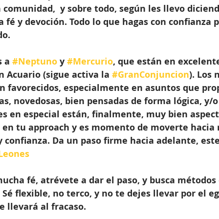
comunidad,  y sobre todo, según les llevo dicien
fé y devoción. Todo lo que hagas con confianza pl
do.
 a 
#Neptuno
 y 
#Mercurio
, que están en excelent
n Acuario (sigue activa la 
#GranConjuncion
). Los 
n favorecidos, especialmente en asuntos que pro
as, novedosas, bien pensadas de forma lógica, y/o
s en especial están, finalmente, muy bien aspect
r en tu approach y es momento de moverte hacia 
 confianza. Da un paso firme hacia adelante, este 
Leones
ucha fé, atrévete a dar el paso, y busca métodos 
é flexible, no terco, y no te dejes llevar por el eg
 llevará al fracaso.