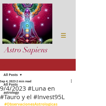
Astro Sapiens
Post
All Posts
Sep 4, 2023
2 min read
All Posts
9/4/2023 #Luna en
astrology
#Tauro y el #Invest95L
#ObservacionesAstrologicas