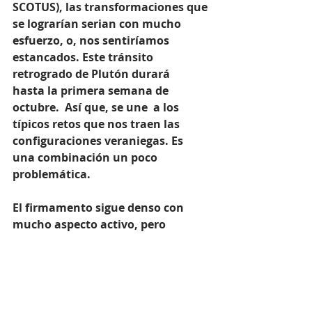
SCOTUS), las transformaciones que 
se lograrían serian con mucho 
esfuerzo, o, nos sentiríamos 
estancados. Este tránsito 
retrogrado de Plutón durará    
hasta la primera semana de 
octubre.  Así que, se une  a los 
típicos retos que nos traen las 
configuraciones veraniegas. Es 
una combinación un poco 
problemática.
El firmamento sigue denso con 
mucho aspecto activo, pero 
muchos de ellos son positivos. Así 
que, aunque encontremos 
obstáculos, sobre todo si somo 
testarudos, o resistente a los 
cambios, habría progreso en 