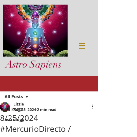
Astro Sapiens
Post
All Posts
Lizzie
All Posts
Aug 25, 2024
2 min read
8/25/2024
astrology
#MercurioDirecto /